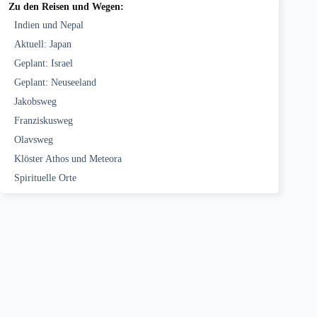
Zu den Reisen und Wegen:
Indien und Nepal
Aktuell: Japan
Geplant: Israel
Geplant: Neuseeland
Jakobsweg
Franziskusweg
Olavsweg
Klöster Athos und Meteora
Spirituelle Orte
Neueste Beiträge:
Shikoku Henro, Tage 33 bis 41
6. August 2026
Shikoku Henro: Matsuyama
26. Juli 2026
Shikoku Henro, Tage 25 bis 30
20. Juli 2026