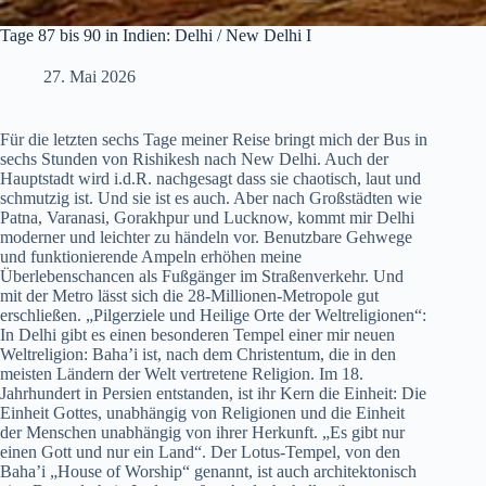
Tage 87 bis 90 in Indien: Delhi / New Delhi I
27. Mai 2026
Für die letzten sechs Tage meiner Reise bringt mich der Bus in
sechs Stunden von Rishikesh nach New Delhi. Auch der
Hauptstadt wird i.d.R. nachgesagt dass sie chaotisch, laut und
schmutzig ist. Und sie ist es auch. Aber nach Großstädten wie
Patna, Varanasi, Gorakhpur und Lucknow, kommt mir Delhi
moderner und leichter zu händeln vor. Benutzbare Gehwege
und funktionierende Ampeln erhöhen meine
Überlebenschancen als Fußgänger im Straßenverkehr. Und
mit der Metro lässt sich die 28-Millionen-Metropole gut
erschließen. „Pilgerziele und Heilige Orte der Weltreligionen“:
In Delhi gibt es einen besonderen Tempel einer mir neuen
Weltreligion: Baha’i ist, nach dem Christentum, die in den
meisten Ländern der Welt vertretene Religion. Im 18.
Jahrhundert in Persien entstanden, ist ihr Kern die Einheit: Die
Einheit Gottes, unabhängig von Religionen und die Einheit
der Menschen unabhängig von ihrer Herkunft. „Es gibt nur
einen Gott und nur ein Land“. Der Lotus-Tempel, von den
Baha’i „House of Worship“ genannt, ist auch architektonisch