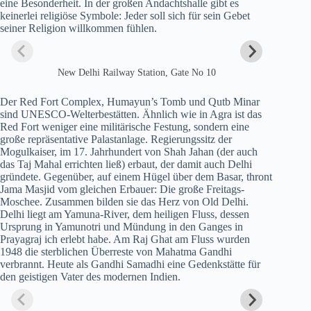
eine Besonderheit. In der großen Andachtshalle gibt es
keinerlei religiöse Symbole: Jeder soll sich für sein Gebet
seiner Religion willkommen fühlen.
New Delhi Railway Station, Gate No 10
Der Red Fort Complex, Humayun’s Tomb und Qutb Minar
sind UNESCO-Welterbestätten. Ähnlich wie in Agra ist das
Red Fort weniger eine militärische Festung, sondern eine
große repräsentative Palastanlage. Regierungssitz der
Mogulkaiser, im 17. Jahrhundert von Shah Jahan (der auch
das Taj Mahal errichten ließ) erbaut, der damit auch Delhi
gründete. Gegenüber, auf einem Hügel über dem Basar, thront
Jama Masjid vom gleichen Erbauer: Die große Freitags-
Moschee. Zusammen bilden sie das Herz von Old Delhi.
Delhi liegt am Yamuna-River, dem heiligen Fluss, dessen
Ursprung in Yamunotri und Mündung in den Ganges in
Prayagraj ich erlebt habe. Am Raj Ghat am Fluss wurden
1948 die sterblichen Überreste von Mahatma Gandhi
verbrannt. Heute als Gandhi Samadhi eine Gedenkstätte für
den geistigen Vater des modernen Indien.