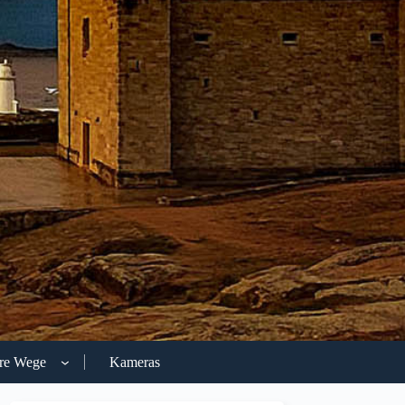
re Wege
Kameras