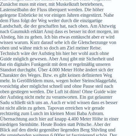
Zunächst muss mit einer, mit Muskelkraft betriebenen,
Lastenseilbahn der Fluss überquert werden. Die höher
gelegene Eisbrücke ist vor einigen Jahren eingestürzt. Nahe
dem Fluss folgt der Weg weiter durch die einzigartige
Landschaft, die der geschaffen hat, nach oben. Am Abzweig
nach Gaumukh erklärt Anuj dass es besser ist dort morgen, im
Abstieg, hin zu gehen. Ich bin etwas enttäuscht aber er wird
wissen warum. Kurz darauf sehe ich die Gletscherzunge von
oben und wähne mich so doch am Ziel meiner Reise.
Technisch wäre der Aufstieg bis hier her wohl auch ohne
Guide möglich gewesen. Aber Anuj gibt mir Sicherheit und
hat ein digitales Funkgerät mit dem er regelmäßig unseren
Standort durchgibt. Über 4.000 Meter Höhe ändert sich der
Charakter des Weges. Bzw. es gibt keinen definierten Weg
mehr. In Geröllfeldern muss, wegen hoher Steinschlaggefahr,
vorsichtig aber möglichst schnell und ohne Pause steil nach
oben gestiegen werden. Die Luft ist dünn! Ohne Guide wäre
der Aufstieg nicht mehr zu verantworten. Ein gut gelaunter
Sadu schließt sich uns an. Auch er wird wissen dass es besser
ist nicht allein zu gehen. Tapovan erreichen wir gerade
rechtzeitig zum Lunch im kleinen Moni Baba Ashram.
Übernachtung auch hier auf knapp 4.400 Meter Höhe in einer
niedrigen Steinhütte. Heute Boden statt Pritsche. Aber der
Blick auf den direkt gegenüber liegenden Berg Shivling und
die umgebenden weiteren 6.000er ist faszinierend schön. Der