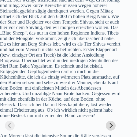
und ruhig. Zwei kurze Bereiche müssen wegen höherer
Steinschlaggefahr zügig durchquert werden. Gegen Mittag
öffnet sich der Blick auf den 6.000 m hohen Berg Nandi. Wie
der Stier und Begleiter vor dem Tempeln Shivas, steht er auch
hier vor dem Shivling, den wir morgen erreichen wollen. Das
„Blue Sheep“, das nur in den hohen Regionen Indiens, Tibets
und der Mongolei vorkommt, zeigt sich überraschend nahe.
Da es hier am Berg Shivas lebt, wird es als Tier Shivas verehrt
und hat vom Mensch nichts zu befürchten. Erster Etappenort
(bzw. einziger Ort am Treck) ist die kleine Ansiedlung
Bhojwasa. Übernachtet wird in den niedrigen Steinhütten des
Shri Ram Baba Yogashram. Es schneit und ist eiskalt.
Entgegen den Gepflogenheiten darf ich mich in die
Küchenhütte, die ich als einzig wärmeren Platz ausmache, auf
den Boden setzen und sehe zu wie drei Männer, ebenfalls auf
dem Boden, mit einfachsten Mitteln das Abendessen
zubereiten. Und unzählige Naan Brote backen. Gegessen wird
mit allen ebenfalls in der Küche, auf dem Boden, ohne
Besteck. Dass ich bei Dal mit Reis kapituliere, löst wieder
einmal Erheiterung aus. Ob ich wirklich nicht gelernt habe
ohne Besteck nur mit der rechten Hand zu essen?
Am Morgen lässt die intensive Sonne die Kälte vergessen.