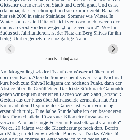
Gletscher darunter ist von Staub und Geröll grau. Und es ist
erkennbar, dass er schrumpft und sich zurück zieht. Baba lebt
hier seit 2008 in seiner Steinhütte. Sommer wie Winter. In
Winter kann er die Hütte oft nicht verlassen, nicht wegen der
minus 35 Grad sondern wegen „high-speed-wind“. Wie für
Sadus seit Jahrhunderten, ist der Platz am Berg Shivas für ihn
heilig. Und er genießt die einzigartige Natur.
Sunrise: Bhojwasa
Am Morgen liegt wieder Eis auf den Wasserbehältern und
über dem Bach. Aber die Sonne scheint zuverlässig. Nochmal
kurz hoch zum Shiva-Heiligtum am höchsten Punkt, dann der
Abstieg über die Geröllfelder. Das letzte Stück nach Gaumukh
gehen wir bequem über einen flachen weißen Sand-„Strand“:
Gestein das der Fluss über Jahrtausende zermahlen hat. Am
Kuhmaul, dem Ursprung des Ganges, ist es am Vormittag
erstaunlich ruhig. Eine halbe Stunde habe ich den besonderen
Platz für mich allein. Etwa zwei Kilometer flussabwärts
verweist Anuj auf einige Felsen im Flussbett: „old Gaumukh“.
Vor ca. 20 Jahren war die Gletscherzunge noch dort. Bereits
am Mittag erreichen wir wieder Bhojwasa. Da das Wetter für
den Abstieg optimal ist, entscheide ich mich gegen eine