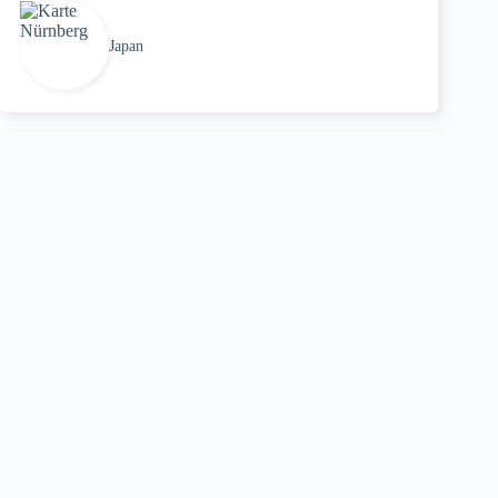
Japan
Zu den Reisen und Wegen:
Indien und Nepal
Aktuell: Japan
Geplant: Israel
Geplant: Neuseeland
Jakobsweg
Franziskusweg
Olavsweg
Klöster Athos und Meteora
Spirituelle Orte
Neueste Beiträge: