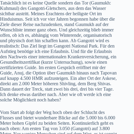
Tatsächlich ist es keine Quelle sondern das Tor (Gaumukh:
Kuhmaul) des Gangotri-Gletschers, aus dem das Wasser
sichtbar austritt. Meines Erachtens der heiligste Ort im
Hinduismus. Seit ich vor vier Jahren begonnen habe über die
Ziele dieser Reise nachzudenken, stand Gaumukh auf der
Wunschliste immer ganz oben. Und gleichzeitig blieb immer
offen, ob ich es, abhängig vom Winterende, organisatorisch
und physisch dort hin schaffen kann. Ab Gangotri wird es
realistisch: Das Ziel liegt im Gangotri National Park. Für den
Aufstieg benötige ich eine Erlaubnis. Und für die Erlaubnis
den Nachweis einer internationalen Krankenversicherung, ein
Gesundheitszertifikat (kurze Untersuchung), sowie einen
zertifizierten Guide. Im ersten Gespräch eröffnet mir der
Guide, Anuj, die Option über Gaumukh hinaus nach Tapovan
auf knapp 4.500 HMR aufzusteigen. Ein alter Ort der Askese,
direkt am 2.000 Meter höheren Shivling, dem Berg Shivas.
Dann dauert der Treck, statt zwei bis drei, drei bis vier Tage.
Ich denke etwas darüber nach. Aber wie oft werde ich eine
solche Möglichkeit noch haben?
Vom Start ab folgt der Weg hoch oben der Schlucht des
Flusses und bietet wunderbare Blicke auf die 5.000 bis 6.000
Meter hohen Gipfel zu beiden Seiten. Kontinuierlich geht es
nach oben: Am ersten Tag von 3.050 (Gangotri) auf 3.800
Meter. Nur wenige Menschen sind auf dem Weg, es ist sonnig